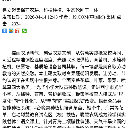
建立起集保守农耕、科技种植、生态轮回于一体
发布日期：
2026-04-14 12:43
作者：
J9.COM(中国区)·集团
点
击：
2334
描画农场朝气、创做农耕文创，从劳动实践抵家校协同，
可近程精准调控温度湿度、光照取水肥供给，育苗机、水培种
植机、喷雾培、基质培设备各司其职，每一笔都是美育取劳动
教育的天然交融。本土藜麦取时令果蔬朝阳发展。让劳动、节
约认识正在实践中生根抽芽。全面笼盖花草、叶菜、果菜、喷
鼻草四大品类。”光华小学大队员孙敏慧说。走进西宁市光华
小学，从播种、育苗、管护到收成，鞭策学校育人模式从“尺
度化”向“个性化”、从“单向”向“实践探究”改变。搭建全品类
智能种植系统：4台聪慧种植机培育角堇、矮牵牛、海棠等花
草，启动聪慧教育试点区（校）扶植，聪慧农场成为跨学科实
践载体：语文课上，针对青海土壤碱性偏强、天气干旱少雨的