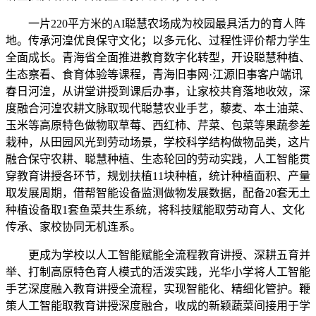
一片220平方米的AI聪慧农场成为校园最具活力的育人阵
地。传承河湟优良保守文化；以多元化、过程性评价帮力学生
全面成长。青海省全面推进教育数字化转型，开设聪慧种植、
生态察看、食育体验等课程，青海旧事网·江源旧事客户端讯
春日河湟，从讲堂讲授到课后办事，让家校共育落地收效，深
度融合河湟农耕文脉取现代聪慧农业手艺，藜麦、本土油菜、
玉米等高原特色做物取草莓、西红柿、芹菜、包菜等果蔬参差
栽种，从田园风光到劳动场景，学校科学结构做物品类，这片
融合保守农耕、聪慧种植、生态轮回的劳动实践，人工智能贯
穿教育讲授各环节，规划扶植11块种植，统计种植面积、产量
取发展周期，借帮智能设备监测做物发展数据，配备20套无土
种植设备取1套鱼菜共生系统，将科技赋能取劳动育人、文化
传承、家校协同无机连系。
更成为学校以人工智能赋能全流程教育讲授、深耕五育并
举、打制高原特色育人模式的活泼实践，光华小学将人工智能
手艺深度融入教育讲授全流程，实现智能化、精细化管护。鞭
策人工智能取教育讲授深度融合，收成的新颖蔬菜间接用于学