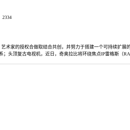
：
2334
术家的授权合做取结合共创，并努力于搭建一个可持续扩展的AI潮
；头顶复古电视机，近日，奇奥拉比将环绕焦点IP雷格斯（RAGU