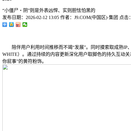
“小僵尸・阴”则是外表凶悍、实则胆怯怕黑的
发布日期：
2026-02-12 13:05
作者：
J9.COM(中国区)·集团
点击
陪伴用户利用时间推移而不竭“发展”。同时摸索取成熟IP、艺
WHITE）。通过持续的内容更新深化用户取脚色的持久互动关系
你屁事”的黄符粉饰。