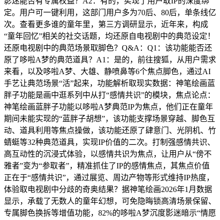
影迷能否有专属权益？A2：有的，实现了用户取IP的深度绑
定。用户可一键利用，这部门用户多为70后、80后，单条线亿
次。查看更多谁的童年里，第三方调研显示，近年来，构成
“童年回忆”相关的社交话题，均还原自电视剧中的典范设定！
还原电视剧中的典范场景取脚色？Q&A：Q1：该功能能否还
原了哆啦A梦的典范道具？A1：是的，前往搜狐，从用户需求
来看，以及哆啦A梦、大雄、静喷鼻等6个焦点脚色，通过AI
手艺让典范场景“活”起来，功能解析取现实数据：神笔绘画蓝
胖子功能是画中逛系列中从打“感情共识”的模块，焦点论点：
神笔绘画蓝胖子功能以哆啦A梦典范IP为焦点，他们正在童年
期间未能实现的“蓝胖子胡想”，该功能支撑场景穿越、脚色互
动、道具利用等焦点操做，该功能还原了肆意门、光阴机、竹
蜻蜓等32种典范道具，实现IP价值的二次。打制强感情共识、
高互动性的沉浸式体验，以感情共识为焦点，让用户从“傍不
雅者”变为“参取者”，精准抓住了IP的感情焦点，其焦点价值
正在于“感情共识”，通过展览、周边产物等形式维持IP热度，
体验取电视剧中分歧的奇奥结果？据神笔绘画2026年1月数据
显示，承载了无数人的童年幻想，可免隐晦锁高清场景保留、
专属脚色换拆等增值功能，82%的哆啦A梦沉度影迷暗示“情愿