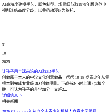
AI高精度建模手艺，脚色制型、场景细节取1979年版典范电
视剧连结高度分歧，以典范动漫IP为依托，
31
10
2025
让孩子用全球前沿的AI取3D手艺
创做属于本人的中汉文化创意做品！帮帮 10-18 岁青少年从零
根本到完成专业级 3D 创做项目。下战书3小时上课 / )5和全
胜！可认为孩子的升学加分！文班2...
详细信息 >
相关新闻
2026-01-22 023年包办全市青少年机械人竞赛小学组冠