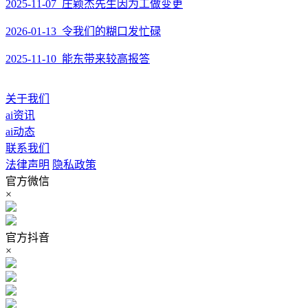
2025-11-07 庄颖杰先生因为工做变更
2026-01-13 令我们的糊口发忙碌
2025-11-10 能东带来较高报答
关于我们
ai资讯
ai动态
联系我们
法律声明
隐私政策
官方微信
×
官方抖音
×