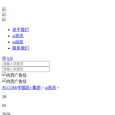
关于我们
ai资讯
ai动态
联系我们
中
EN
J9.COM(中国区)·集团
>
ai资讯
>
28
01
2026