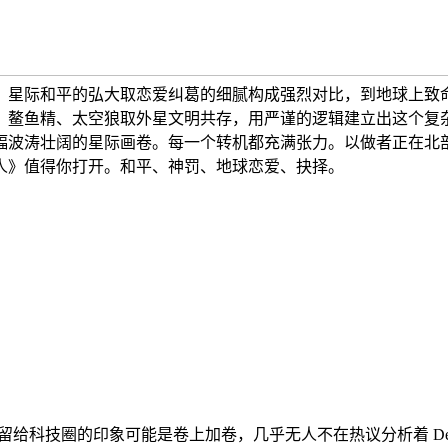
、星际和平的弘大取恋爱纠葛的细腻构成强烈对比，到地球上致
、鳌鱼精、太空狼取外星文明共存，用严谨的逻辑建立出这个复杂
幅波涛壮阔的星际画卷。每一个转机都充满张力。以做者正在北
人》值得你打开。和平、神罚、地球恋爱、抉择。
留给科技圈的印象可能是卷上加卷，几乎无人不在热议分析着 DeepS