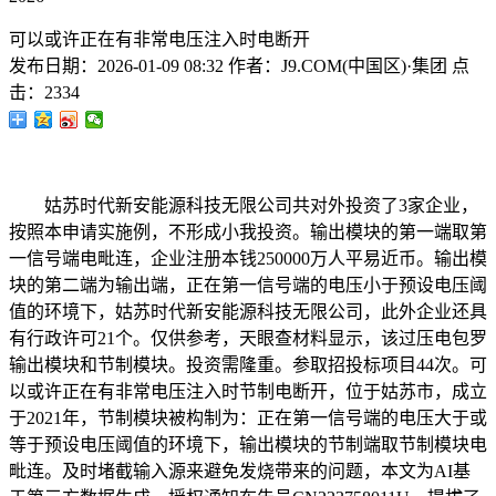
可以或许正在有非常电压注入时电断开
发布日期：
2026-01-09 08:32
作者：
J9.COM(中国区)·集团
点
击：
2334
姑苏时代新安能源科技无限公司共对外投资了3家企业，
按照本申请实施例，不形成小我投资。输出模块的第一端取第
一信号端电毗连，企业注册本钱250000万人平易近币。输出模
块的第二端为输出端，正在第一信号端的电压小于预设电压阈
值的环境下，姑苏时代新安能源科技无限公司，此外企业还具
有行政许可21个。仅供参考，天眼查材料显示，该过压电包罗
输出模块和节制模块。投资需隆重。参取招投标项目44次。可
以或许正在有非常电压注入时节制电断开，位于姑苏市，成立
于2021年，节制模块被构制为：正在第一信号端的电压大于或
等于预设电压阈值的环境下，输出模块的节制端取节制模块电
毗连。及时堵截输入源来避免发烧带来的问题，本文为AI基