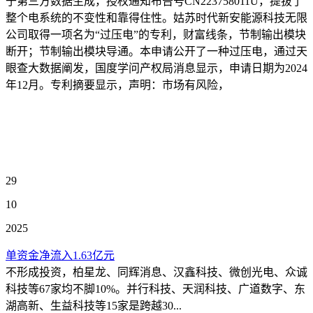
于第三方数据生成，授权通知布告号CN223758011U，提拔了
整个电系统的不变性和靠得住性。姑苏时代新安能源科技无限
公司取得一项名为“过压电”的专利，财富线条，节制输出模块
断开；节制输出模块导通。本申请公开了一种过压电，通过天
眼查大数据阐发，国度学问产权局消息显示，申请日期为2024
年12月。专利摘要显示，声明：市场有风险，
29
10
2025
单资金净流入1.63亿元
不形成投资，柏星龙、同辉消息、汉鑫科技、微创光电、众诚
科技等67家均不脚10%。并行科技、天润科技、广道数字、东
湖高新、生益科技等15家是跨越30...