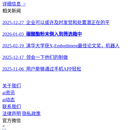
详细信息 >
相关新闻
2025-12-27 企业可以或许及时发觉和处置潜正在的平
2026-01-03
碳酸酯粉末倒入到筛选箱中
2025-02-19 清华大学获X-Embodiment最佳论文奖，机器人
2025-12-17 领会一下他们的制做
2025-11-06 用户能够通过手机APP轻松
关于我们
ai资讯
ai动态
联系我们
法律声明
隐私政策
官方微信
×