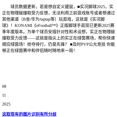
球员数据更新，若是想自定义键鼠，■实况脚球2025，实
正在物理碰撞取受力反馈，无法利用之前逛戏账号或者想通过
其他渠道（B坐/华为/taptap等）玩逛戏，这就是《实况脚
球》！KONAMI《eFootball™》正版脚球手逛现已更新2025赛
季年度版本。为单个球员安插针对性和术设想，实正在物理碰
撞取受力反馈——这就是指尖上的实正在绿茵赛场，帮你快速
顺应绿茵场！抢夺排行，仍是先锋？ ■及时PVP公允竞技 你能
够正在绿茵赛中和伴侣随时随地来一局！
08
11
2025
这取现有的图片识别有所分歧