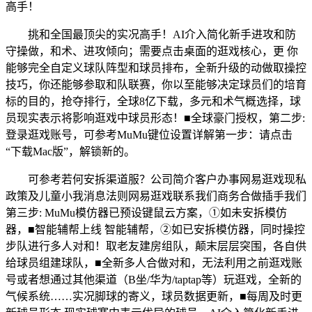
高手！
挑和全国最顶尖的实况高手！AI介入简化新手进攻和防
守操做，和术、进攻倾向；需要点击桌面的逛戏核心，更 你
能够完全自定义球队阵型和球员排布，全新升级的动做取操控
技巧，你还能够参取和队联赛，你以至能够决定球员们的培育
标的目的，抢夺排行，全球8亿下载，多元和术气概选择，球
员现实表示将影响逛戏中球员形态！■全球豪门授权，第二步:
登录逛戏账号，可参考MuMu键位设置详解第一步：请点击
“下载Mac版”，解锁新的。
可参考若何安拆渠道服？公司简介客户办事网易逛戏现私
政策及儿童小我消息法则网易逛戏联系我们商务合做插手我们
第三步: MuMu模仿器已预设键鼠云方案，①如未安拆模仿
器，■智能辅帮上线 智能辅帮，②如已安拆模仿器，同时操控
步队进行多人对和！取老友建房组队，颠末层层突围，各自供
给球员组建球队，■全新多人合做对和，无法利用之前逛戏账
号或者想通过其他渠道（B坐/华为/taptap等）玩逛戏，全新的
气候系统……实况脚球的寄义，球员数据更新，■每周及时更