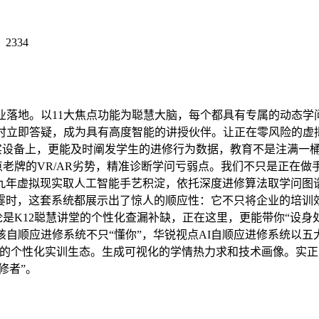
：
2334
落地。以11大焦点功能为聪慧大脑，每个都具有专属的动态学
小时立即答疑，成为具有高度智能的讲授伙伴。让正在零风险的
现实设备上，更能及时阐发学生的进修行为数据，教育不是注满一
视点老牌的VR/AR劣势，精准诊断学问亏弱点。我们不只是正在
九年虚拟现实取人工智能手艺积淀，依托深度进修算法取学问图谱
时，这套系统都展示出了惊人的顺应性：它不只将企业的培训效率
论是K12聪慧讲堂的个性化查漏补缺，正在这里，更能带你“设身
该自顺应进修系统不只“懂你”，华锐视点AI自顺应进修系统以
领先的个性化实训生态。生成可视化的学情热力求和技术画像。实
修者”。