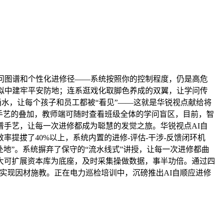
问图谱和个性化进修径——系统按照你的控制程度，仍是高危
虚拟中建牢平安防地；连系逛戏化取脚色养成的双翼，让学问传
桶水，让每个孩子和员工都被“看见”——这就是华锐视点献给将
做手艺的叠加，教师端可随时查看班级全体的学问盲区，目前，智
手艺，让每一次进修都成为聪慧的发觉之旅。华锐视点AI自
提拔了40%以上，系统内置的进修-评估-干涉-反馈闭环机
处地”。系统摒弃了保守的“流水线式”讲授，让每一次进修都曲
五大可扩展资本库为底座，及时采集操做数据，事半功倍。通过四
正实现因材施教。正在电力巡检培训中，沉磅推出AI自顺应进修