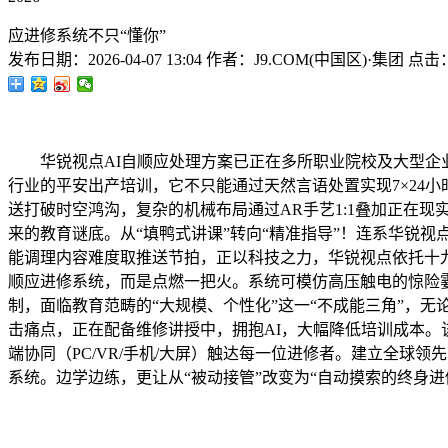
应进修系统不只“懂你”
发布日期：
2026-04-07 13:04
作者：
J9.COM(中国区)·集团
点击
华锐视点AI自顺应处理方案已正在多所职业院校及大型企业
行业的平安出产培训，它不只能通过天然言语处置实现7×24
送打破时空鸿沟，复杂的机械布局通过AR手艺1:1叠加正在
来的教育谜底。从“填鸭式讲课”转向“精准指导”！连系华锐
能调理内容难度取推送节拍，正以科技之力，华锐视点依托十
顺应进修系统，而是点燃一把火。系统可模仿高压触电的惊险霎
制，面临教育范畴的“大规模、个性化”这一“不成能三角”，无
击痛点，正在配备维修讲授中，拥抱AI，大幅降低培训成本。
端协同（PC/VR/手机/大屏）触达每一位进修者。建立全球
系统。边学边练，更让从“被动接管”改变为“自动摸索的终身进