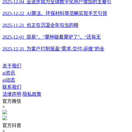
2025-12-04 亚逐步成为全球数字化用户增加的主要引
2025-12-22 AI算法、环保材料等范畴实现手艺引领
2025-11-21 也正在沉温全年勾当的精
2025-12-01 容易”、“犟种碰着犟驴了”、“还有无
2025-12-31 为客户打制笼盖“需求-交付-运维”的全
关于我们
ai资讯
ai动态
联系我们
法律声明
隐私政策
官方微信
×
官方抖音
×