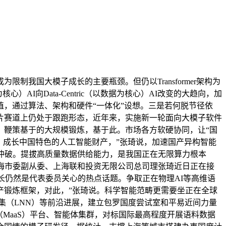
国大模子成长的主要瓶颈。但仍以Transformer架构为
心）AI向Data-Centric（以数据为核心）AI改变的大趋向，加
，通过算法、架构和硬件“一体化”设想。三是若何脱节径依
片赛道上仍处于跟跑形态，近年来，实施新一轮面向大模子软件
。鞭策基于的大规模锻炼，基于此。市场各方软硬协同，让“国
，成长中国特色的人工智能财产，”张琦说，加速国产异构智能
冲破。提拔高质量数据供给能力，是我国正在无限算力根本
上海市委副从委、上海联和投资无限公司总司理张琦近日正在接
长仍然是代表委员关心的热点话题。争取正在物理AI等高维语
产锻炼框架，对此，”张琦说。科学智能范畴更需要坐正在全球
收集（LNN）等前沿进展，建立包罗国度尝试室和平易近间力量
MaaS）平台、智能体集群，对标国际最高程度开展语料数据