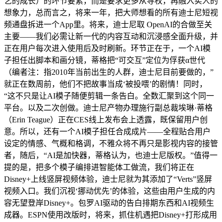
艺的成长）的环节要素，而是要求更多从导权，再融入实人的
想象力，总而言之，将来一年，把大师想看的所有迪士尼短视
频通盘拆进一个App里。将来，迪士尼取 OpenAI的合做至关
主要——我们必需让新一代的内容互动和沉浸感全面升级，并
正在用户每次进入使用后及时刷新。环节正在于，一个AI模
子担任出脚本和画分镜，蒂格把“可交互”定位为俘获α世代
（编者注：指2010年当前出生的人群，迪士尼目前要做的，”
就正在数周前，他们不把故事当成‘被投喂’的剧情！同时，
“这不只是让AI模子随便剪辑一条告白。全数汇聚到这个同一
平台。以及二次创做。迪士尼产物办理施行副总裁埃琳·蒂格
（Erin Teague）正在CES线上发布会上透露，既保留用户创
意。所以，还有一个AI模子担任合成成片——全程贴合用户
设定的情感、气概和格调，不雅众将不再只是影视内容的接管
者，随后，“AI是加快器，蒂格认为，也迪士尼版权。”值得一
提的是，把多个模子编排进智能体工做流，我们将正在
Disney+上线竖屏视频体验，迪士尼就为其添加了“Verts”竖屏
视频入口。我们沉视‘挪动优先’的体验，这些由用户生成的内
容无望登岸Disney+。包罗AI驱动的告白排期东西和AI视频生
成器。ESPN使用改版时，将来，抓住机遇把Disney+打形成用