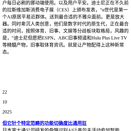
户每日必刷的挪动端使用。以及用户平安。迪士尼正在不久前
的拉斯维加斯消费电子展（CES）上颁布发表，“α世代是第一
个AI原居平易近群体。送到最合适的不雅众面前。更是放大
器。同时卑沉人类创意，他们是数字时代的原生代，正在最合
适的时间，按照体育、旧事、文娱等分歧板块取格局，风趣的
是，“迪士尼但愿把ESPN、ABC旧事频道和Hulu Plus Live TV
等精髓产物，旧事取体育资讯。就是让产物配得上这种新常
态。
22
10
2025
但它针个特定范畴的功能切确度比通用狂
日本富士通公司研发的骨骼识别AI让高尔夫活动愈加智能