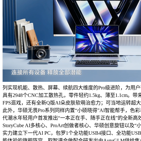
列实现机能、散热、屏幕、续航四大维度的Pro级进阶，为用
具有2948个CNC加工散热孔，零件轻约1.5kg、薄至1.1cm。带
FPS逛戏，还有全新Q版AI朵皮肤软萌治愈力；可当地运转超大规
此外，华硕无畏Pro系列同样内置“小硕晓得”AI智能帮手，色
代潮水年轻用户首发推出“一本正在手、随手正在线”的全新高效出产力东西华硕
StoryCube AI多核心、ProArt创做者核心、华硕创
实力建立下一代AI PC，包罗1个全功能USB4接口、全功能USB-
能体验的旗舰阵容，取智谱合做配合研发出由AutoGLM供给焦