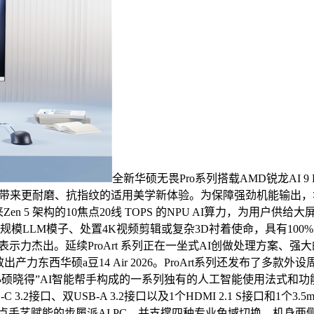
全新华硕无畏Pro系列搭载AMD锐龙AI 
户带来更耐磨、抗指纹的适用美学新体验。为保障强劲机能输出，
来Zen 5 架构的10焦点20线 TOPS 的NPU AI算力，为用户
模LLM模子、处置4K视频剪辑或复杂3D衬着使命，具有100% P
彩表示力杰出。延续ProArt 系列正在一坐式AI创做处理方案
a豆14 Air 2026。ProArt系列还发布了多款外设周边产物，P
意旋钮以及“小硕晓得”AI智能帮手构成的一系列独有的人工智能使用
C 3.2接口、双USB-A 3.2接口以及1个HDMI 2.1 S接口
点手艺赋能的步履派AI PC，并支撑四种专业色域切换，机身两侧