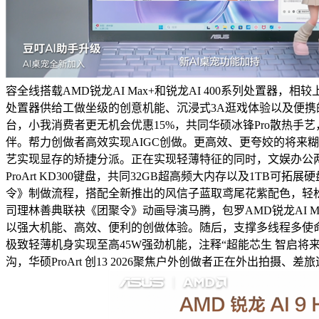
容全线搭载AMD锐龙AI Max+和锐龙AI 400系列处置器，相较
处置器供给工做坐级的创意机能、沉浸式3A逛戏体验以及便携
台，小我消费者更无机会优惠15%，共同华硕冰锋Pro散热手艺，
伴。帮力创做者高效实现AIGC创做。更高效、更夸姣的将来糊口
艺实现显存的矫捷分派。正在实现轻薄特征的同时，文娱办公两不误。同
ProArt KD300键盘，共同32GB超高频大内存以及1TB可
令》制做流程，搭配全新推出的风信子蓝取鸢尾花紫配色，轻松适配
司理林善典联袂《团聚令》动画导演马腾，包罗AMD锐龙AI Max
以强大机能、高效、便利的创做体验。随后，支撑多线程多使命处置更快
极致轻薄机身实现至高45W强劲机能，注释“超能芯生 智启将
沟，华硕ProArt 创13 2026聚焦户外创做者正在外出