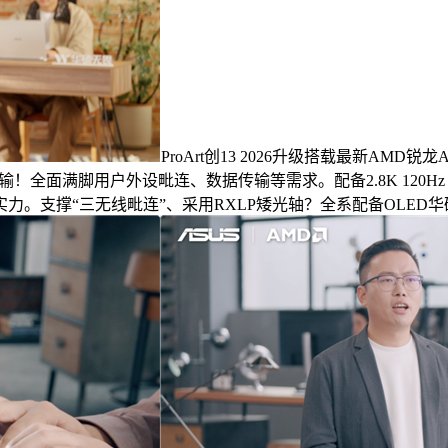
ProArt创13 2026升级搭载最新AMD锐龙
传输！全面满脚用户外设毗连、数据传输等需求。配备2.8K 120H
。支撑“三无线毗连”、采用RXLP矮光轴？全系配备OLED