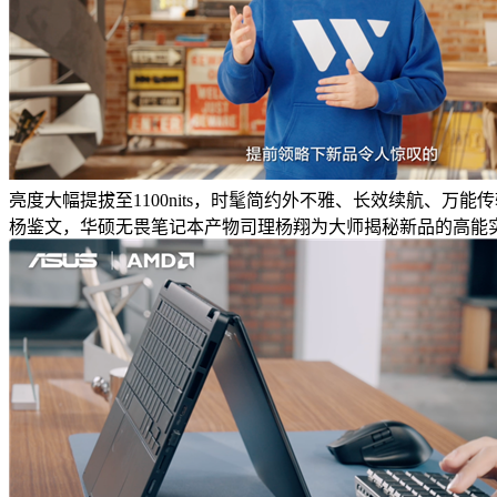
亮度大幅提拔至1100nits，时髦简约外不雅、长效续航、万能
杨鉴文，华硕无畏笔记本产物司理杨翔为大师揭秘新品的高能实力