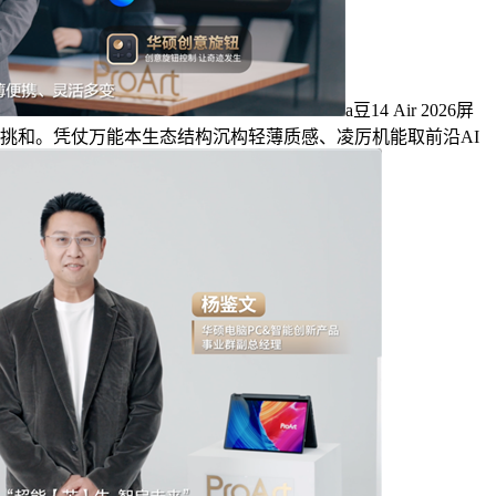
a豆14 Air 2026屏
机场景的挑和。凭仗万能本生态结构沉构轻薄质感、凌厉机能取前沿AI