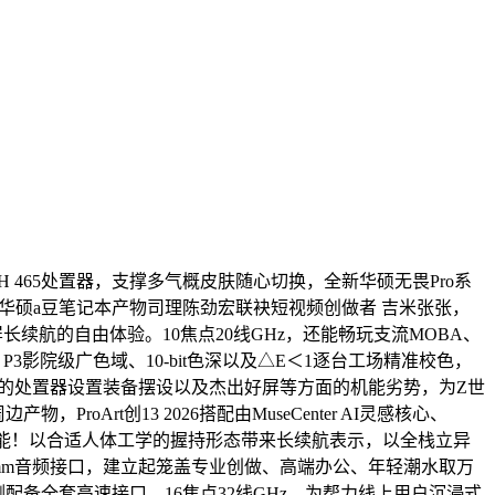
9 H 465处置器，支撑多气概皮肤随心切换，全新华硕无畏Pro系
华硕a豆笔记本产物司理陈劲宏联袂短视频创做者 吉米张张，
供给大屏长续航的自由体验。10焦点20线GHz，还能畅玩支流MOBA、
3影院级广色域、10-bit色深以及△E＜1逐台工场精准校色，
、强大的处置器设置装备摆设以及杰出好屏等方面的机能劣势，为Z世
roArt创13 2026搭配由MuseCenter AI灵感核心、
法式和功能！以合适人体工学的握持形态带来长续航表示，以全栈立异
和1个3.5mm音频接口，建立起笼盖专业创做、高端办公、年轻潮水取万
配备全套高速接口，16焦点32线GHz，为帮力线上用户沉浸式