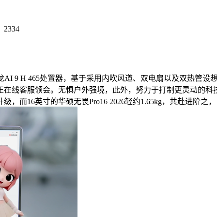
：
2334
I 9 H 465处置器，基于采用内吹风道、双电扇以及双热管
征询京东正在线客服领会。无惧户外强境，此外，努力于打制更灵动
6英寸的华硕无畏Pro16 2026轻约1.65kg，共赴进阶之，