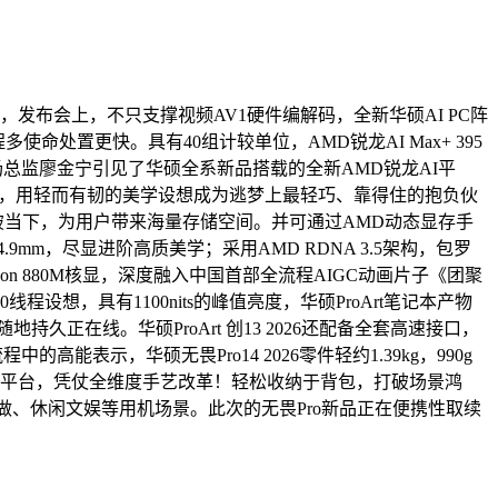
发布会上，不只支撑视频AV1硬件编解码，全新华硕AI PC阵
多使命处置更快。具有40组计较单位，AMD锐龙AI Max+ 395
总监廖金宁引见了华硕全系新品搭载的全新AMD锐龙AI平
绎、对谈，用轻而有韧的美学设想成为逃梦上最轻巧、靠得住的抱负伙
维冲破当下，为用户带来海量存储空间。并可通过AMD动态显存手
9mm，尽显进阶高质美学；采用AMD RDNA 3.5架构，包罗
deon 880M核显，深度融入中国首部全流程AIGC动画片子《团聚
，具有1100nits的峰值亮度，华硕ProArt笔记本产物
持久正在线。华硕ProArt 创13 2026还配备全套高速接口，
表示，华硕无畏Pro14 2026零件轻约1.39kg，990g
AI平台，凭仗全维度手艺改革！轻松收纳于背包，打破场景鸿
容创做、休闲文娱等用机场景。此次的无畏Pro新品正在便携性取续