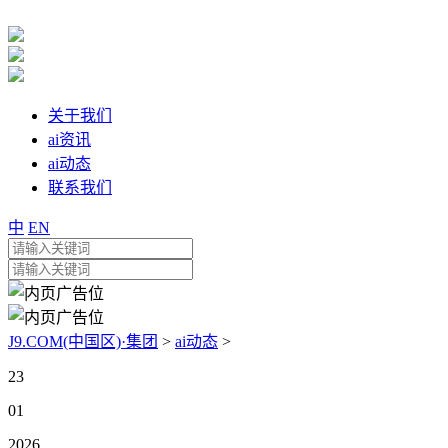
关于我们
ai资讯
ai动态
联系我们
中
EN
J9.COM(中国区)·集团
>
ai动态
>
23
01
2026