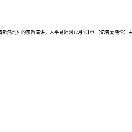
沟》的宗旨演讲。人平易近网12月4日电 （记者夏晓伦）由中国