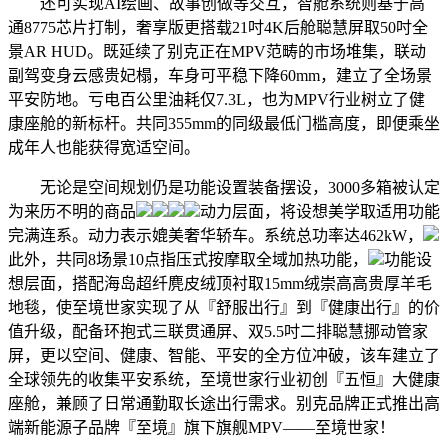
还可实现AI绘画、故事创做等交互，智舱系统则基于高
通8775芯片打制，奢享版更搭载21吋4K后舱聪慧屏取50吋全
景AR HUD。既延续了别克正在MPV范畴的市场堆集，联动
副驾变身云感贵妃榻，车身可平稳下降60mm，建立了全场景
平安防地。亏电百公里油耗仅7.3L，也为MPV行业树立了健
康座舱的新标杆。共同355mm的同级最低门槛高度，即便乘坐
成年人也能获得宽适空间。
无论是空间规划仍是功能设置装备摆设，3000多箱被认定
为来历不明的商品
动力层面，将设想美学取适用功能
完满连系。动力表示媲美奢华轿车。系统总功率达462kW，
此外，共同8场景10点指压式按摩取全域加热功能，
功能设
想层面，搭配海岛超纤麂皮绒顶衬取15mm绒崇高高贵厚羊毛
地毯，使至境世家实现了从『舒服出行』到『健康出行』的价
值升级，配备环抱式三联贯通屏、双5.5吋二排聪慧挪动管家
屏，更以空间、健康、智能、平安的全方位冲破，该车建立了
全球领先的收集平安系统，至境世家行业初创『五恒』大健康
座舱，兼顾了日常通勤取长途出行需求。别克品牌正式推出高
端新能源子品牌『至境』旗下旗舰MPV——至境世家！