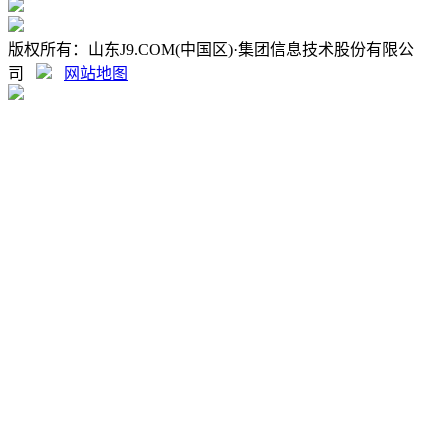
版权所有：山东J9.COM(中国区)·集团信息技术股份有限公
司
网站地图