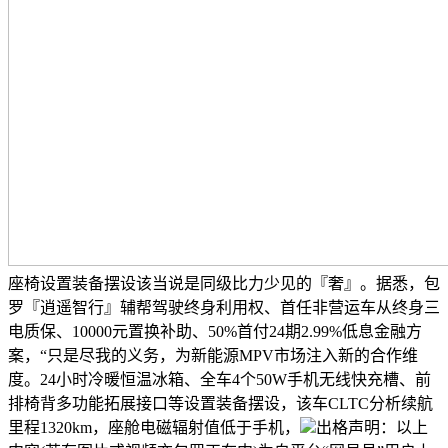
座椅设置装备摆设该当说是同级比力少见的『奢』。据悉，包
罗『逍遥智行』辅帮驾驶终身利用权、首任非营运车从终身三
电质保、10000元置换补助、50%首付24期2.99%低息金融方
案，“只是尽我的义务，为新能源MPV市场注入新的合作维
度。24小时冷暖恒温冰箱、全车4个50W手机无线快充槽、前
排椅背多功能拓展接口等设置装备摆设，该车CLTC分析续航
里程1320km，座舱电磁辐射值低于手机，
出格声明：以上