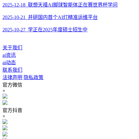
2025-12-18 联想天禧AI脚球智能体正在赛世界杯学问
2025-10-21 并研国内首个AI灯精准运维平台
2025-10-27 学正在2025年度硕士招生中
关于我们
ai资讯
ai动态
联系我们
法律声明
隐私政策
官方微信
×
官方抖音
×