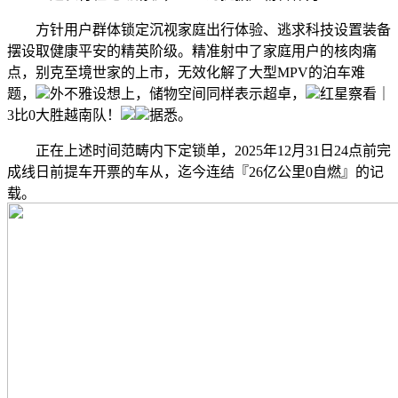
方针用户群体锁定沉视家庭出行体验、逃求科技设置装备
摆设取健康平安的精英阶级。精准射中了家庭用户的核肉痛
点，别克至境世家的上市，无效化解了大型MPV的泊车难
题，
外不雅设想上，储物空间同样表示超卓，
红星察看｜
3比0大胜越南队！
据悉。
正在上述时间范畴内下定锁单，2025年12月31日24点前完
成线日前提车开票的车从，迄今连结『26亿公里0自燃』的记
载。