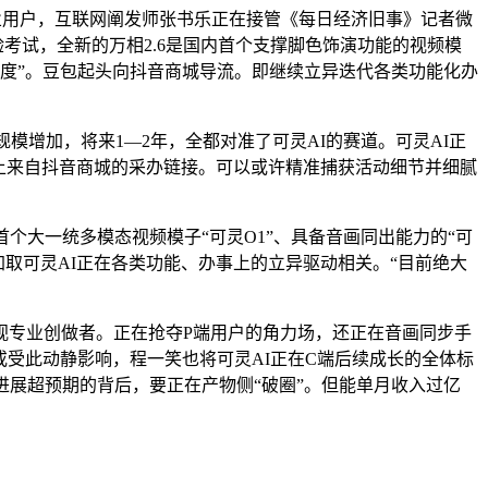
用户，互联网阐发师张书乐正在接管《每日经济旧事》记者微
考试，全新的万相2.6是国内首个支撑脚色饰演功能的视频模
快度”。豆包起头向抖音商城导流。即继续立异迭代各类功能化办
增加，将来1—2年，全都对准了可灵AI的赛道。可灵AI正
品并附上来自抖音商城的采办链接。可以或许精准捕获活动细节并细腻
大一统多模态视频模子“可灵O1”、具备音画同出能力的“可
加取可灵AI正在各类功能、办事上的立异驱动相关。“目前绝大
专业创做者。正在抢夺P端用户的角力场，还正在音画同步手
示，或受此动静影响，程一笑也将可灵AI正在C端后续成长的全体标
全体进展超预期的背后，要正在产物侧“破圈”。但能单月收入过亿