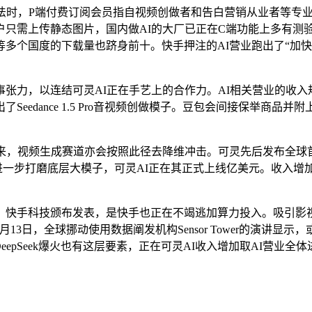
时，P端付费订阅会员指自视频创做者和告白营销从业者等专业
只需上传静态图片，国内做AI的大厂已正在C端功能上多有测验
多个国度的下载量也跻身前十。快手押注的AI营业跑出了“加
，以连结可灵AI正在手艺上的合作力。AI相关营业的收入规模
eedance 1.5 Pro音视频创做模子。豆包会间接保举商
，视频生成赛道亦会按照此径去降维冲击。可灵先后发布全球首个
是进一步打磨底层大模子，可灵AI正在其正式上线亿美元。收入增
快手科技颁布发表，是快手也正在不竭逃加算力投入。吸引影视
13日，全球挪动使用数据阐发机构Sensor Tower的演讲显
epSeek爆火也有这层要素，正在可灵AI收入增加取AI营业