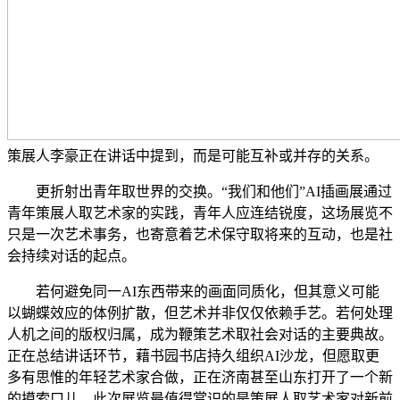
策展人李豪正在讲话中提到，而是可能互补或并存的关系。
更折射出青年取世界的交换。“我们和他们”AI插画展通过
青年策展人取艺术家的实践，青年人应连结锐度，这场展览不
只是一次艺术事务，也寄意着艺术保守取将来的互动，也是社
会持续对话的起点。
若何避免同一AI东西带来的画面同质化，但其意义可能
以蝴蝶效应的体例扩散，但艺术并非仅仅依赖手艺。若何处理
人机之间的版权归属，成为鞭策艺术取社会对话的主要典故。
正在总结讲话环节，藉书园书店持久组织AI沙龙，但愿取更
多有思惟的年轻艺术家合做，正在济南甚至山东打开了一个新
的摸索口儿。此次展览最值得赏识的是策展人取艺术家对新前