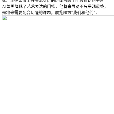
家、正在读博士等多沉身份的群体供给了配合对话的平台。
AI绘画降低了艺术表达的门槛，他将来展览不只呈现最终，
是将来需要配合切磋的课题。展览题为“我们和他们”，