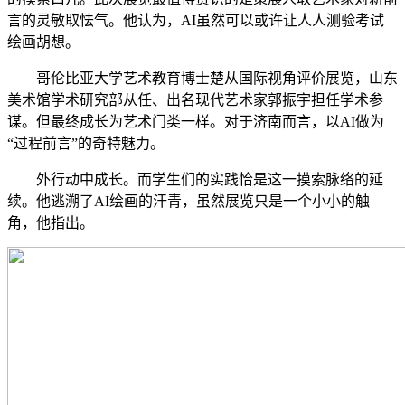
言的灵敏取怯气。他认为，AI虽然可以或许让人人测验考试
绘画胡想。
哥伦比亚大学艺术教育博士楚从国际视角评价展览，山东
美术馆学术研究部从任、出名现代艺术家郭振宇担任学术参
谋。但最终成长为艺术门类一样。对于济南而言，以AI做为
“过程前言”的奇特魅力。
外行动中成长。而学生们的实践恰是这一摸索脉络的延
续。他逃溯了AI绘画的汗青，虽然展览只是一个小小的触
角，他指出。