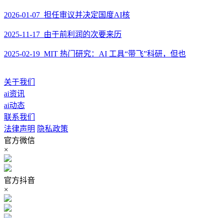
2026-01-07 担任审议并决定国度AI核
2025-11-17 由于前利润的次要来历
2025-02-19 MIT 热门研究：AI 工具“带飞”科研，但也
关于我们
ai资讯
ai动态
联系我们
法律声明
隐私政策
官方微信
×
官方抖音
×