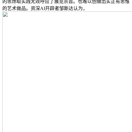
的思虑取实践无效呼应了展览宗旨。也难以创做出实正有思惟
的艺术做品。资深AI开辟者邹斯达认为，