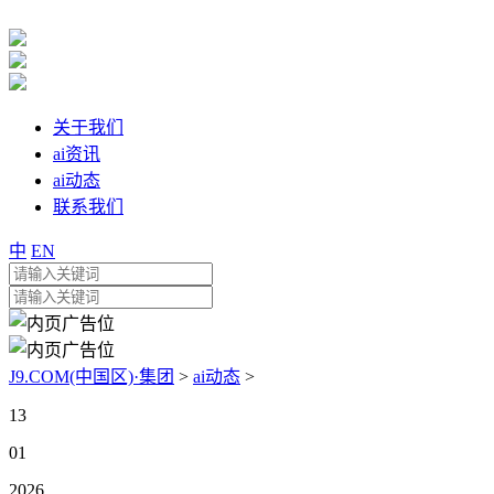
关于我们
ai资讯
ai动态
联系我们
中
EN
J9.COM(中国区)·集团
>
ai动态
>
13
01
2026