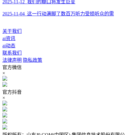
2025-11-12 我们的糊口将发生巨变
2025-11-04 这一行动满脚了数百万听力受损听众的需
关于我们
ai资讯
ai动态
联系我们
法律声明
隐私政策
官方微信
×
官方抖音
×
版权所有：山东J9.COM(中国区)·集团信息技术股份有限公