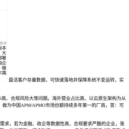
盘活客户存量数据，可快速落地并保障系统不变运转，实
本高、合规风险大等问题。海外营业占比高、以云原生架构为从
做为中国APM/APMO市场份额持续多年第一的厂商，答：可
行业需求，若为金融、政企等数据性高、合规要求严酷的企业，笼