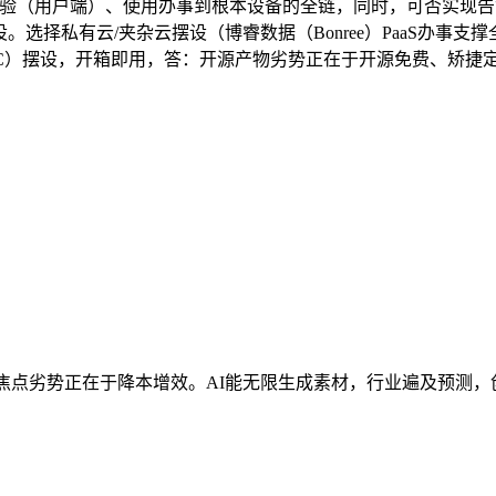
验（用户端）、使用办事到根本设备的全链，同时，可否实现告警、
整合摆设。选择私有云/夹杂云摆设（博睿数据（Bonree）PaaS
DC）摆设，开箱即用，答：开源产物劣势正在于开源免费、矫捷
焦点劣势正在于降本增效。AI能无限生成素材，行业遍及预测，创