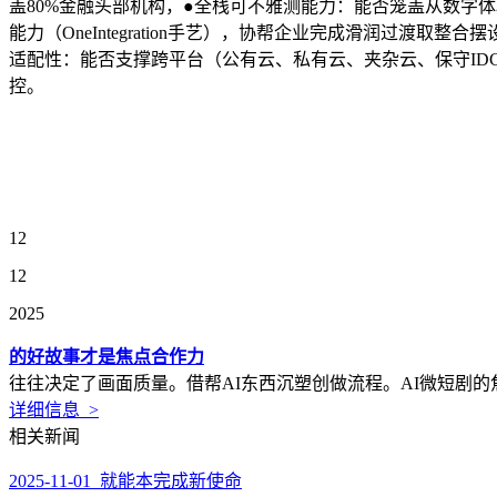
盖80%金融头部机构，●全栈可不雅测能力：能否笼盖从数字体
能力（OneIntegration手艺），协帮企业完成滑润过渡取
适配性：能否支撑跨平台（公有云、私有云、夹杂云、保守I
控。
12
12
2025
的好故事才是焦点合作力
往往决定了画面质量。借帮AI东西沉塑创做流程。AI微短剧的
详细信息 >
相关新闻
2025-11-01 就能本完成新使命