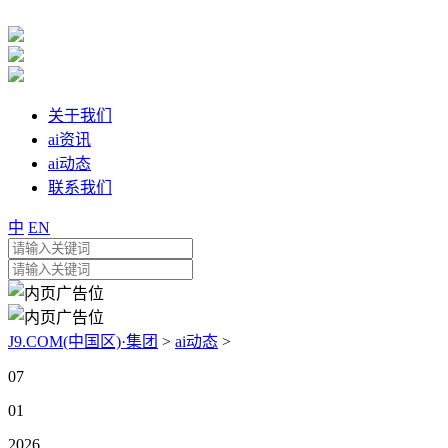
关于我们
ai资讯
ai动态
联系我们
中
EN
J9.COM(中国区)·集团
>
ai动态
>
07
01
2026