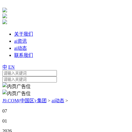
关于我们
ai资讯
ai动态
联系我们
中
EN
J9.COM(中国区)·集团
>
ai动态
>
07
01
2026