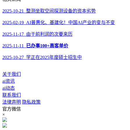
2025-10-21 整测坐取空间探测设备的资本劣势
2025-02-19 AI普惠化、基建化！中国AI产业的变与不变
2025-11-17 由于前利润的次要来历
2025-11-11
已办事100+高客单价
2025-10-27 学正在2025年度硕士招生中
关于我们
ai资讯
ai动态
联系我们
法律声明
隐私政策
官方微信
×